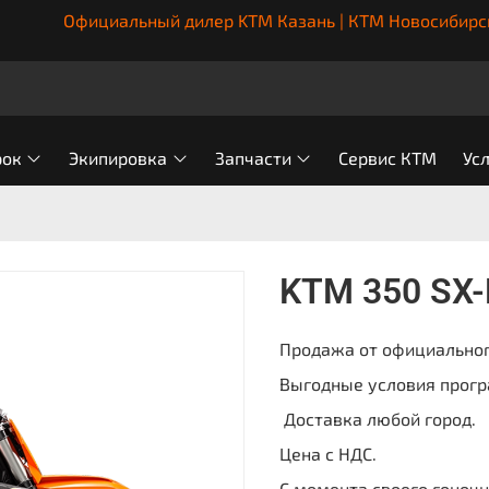
Официальный дилер KTM Казань | КТМ Новосибирс
рок
Экипировка
Запчасти
Сервис КТМ
Ус
KTM 350 SX-F
Продажа от официальног
Выгодные условия прогр
Доставка любой город.
Цена с НДС.
C момента своего гоночн