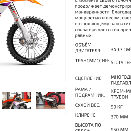
продолжает демонстриро
маневренности. Благод
мощностью и весом, све
позволяющему захватить
снова врывается на арен
равных.
ОБЪЁМ
349.7 СМ
ДВИГАТЕЛЯ:
ТРАНСМИССИЯ:
5-СТУПЕ
МНОГОДИ
СЦЕПЛЕНИЕ:
ГИДРАВ
РАМА /
ХРОМ-М
ПОДРАМНИК:
ТРУБОЙ
СУХОЙ ВЕС:
99 КГ
КЛИРЕНС:
370 ММ
ВЫСОТА ПО
950 ММ
СЕДЛУ: