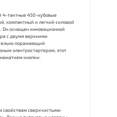
ют 4-тактные 450-кубовые
ый, компактный и легкий силовой
й. Он оснащен инновационной
дра с двумя верхними
ительно поражающий
зным электростартером, этот
 нажатием кнопки.
м свойствам сверхчистыми
е». Легкие титановые клапаны