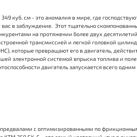
349 куб. см - это аномалия в мире, где господству
ит вас в заблуждение. Этот тщательно скомпонованн
онкурентами на протяжении более двух десятилети
астроенной трансмиссией и легкой головкой цилин
HC), которые превращают его в двигатель, действ
шей электронной системой впрыска топлива и поле
тоспособности двигатель запускается всего одним
спредвалами с оптимизированными по фрикционны
 KTM 350 SX-F – это самый настоящий «туз в рукав