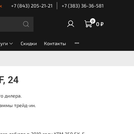
к
+7 (843) 205-21-21
+7 (383) 36-36-581
0
0 ₽
луги
Скидки
Контакты
, 24
о дилера.
аммы трейд-ин.
ого дебюта в 2010 году KTM 350 SX-F