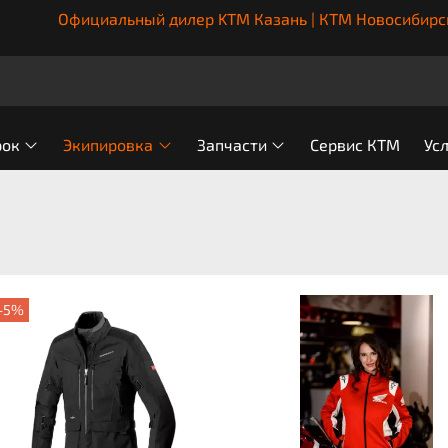
Официальный дилер KTM Казань | КТМ Новосибирс
рок
Экипировка
Запчасти
Сервис КТМ
Ус
-5%