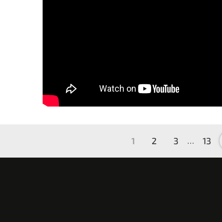
1
2
3
13
…