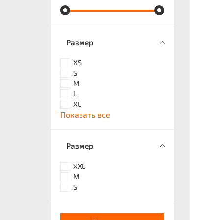
Размер
XS
S
M
L
XL
Показать все
Размер
XXL
M
S