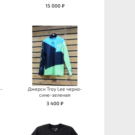
15 000 ₽
о-
Джерси Troy Lee черно-
сине-зеленая
3 400 ₽