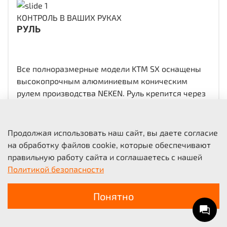
КОНТРОЛЬ В ВАШИХ РУКАХ
РУЛЬ
Все полноразмерные модели KTM SX оснащены
высокопрочным алюминиевым коническим
рулем производства NEKEN. Руль крепится через
резиновые демпфирующие проставки и может
быть установлен в двух разных положениях. В
стандартную комплектацию руля входят
Продолжая использовать наш сайт, вы даете согласие
вулканизированная грипса ODI справа и удобная
на обработку файлов cookie, которые обеспечивают
быстросъёмная грипса ODI слева, не требующая
правильную работу сайта и соглашаетесь с нашей
использования проволоки или клея.
Политикой безопасности
Понятно
В корзину