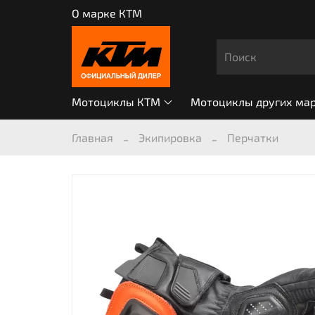
О марке КТМ
Мотоциклы КТМ
Мотоциклы других ма
Главная
Экипировка
Перчатки