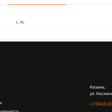
L, XL
Казань,
ул. Космон
ие
+7 (843) 2
циальности