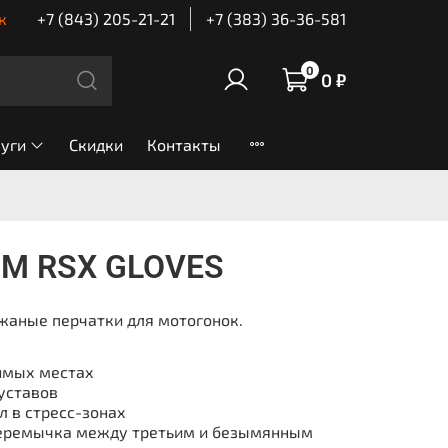
к
+7 (843) 205-21-21
+7 (383) 36-36-581
0
0 ₽
луги
Скидки
Контакты
TM RSX GLOVES
аные перчатки для мотогонок.
имых местах
уставов
 в стресс-зонах
перемычка между третьим и безымянным