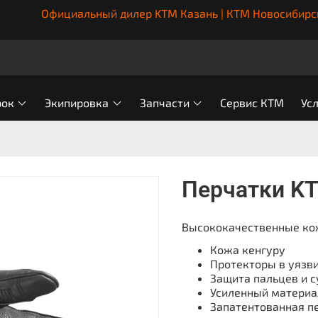
Официальный дилер KTM Казань | КТМ Новосибирс
рок
Экипировка
Запчасти
Сервис КТМ
Ус
Перчатки K
Высококачественные кож
Кожа кенгуру
Протекторы в уязв
Защита пальцев и с
Усиленный материал
Запатентованная 