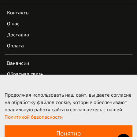
Контакты
О нас
Доставка
Оплата
Вакансии
Обратная связь
Пользовательское соглашение
Продолжая использовать наш сайт, вы даете согласие
Оферта и политика конфиденциальности
на обработку файлов cookie, которые обеспечивают
правильную работу сайта и соглашаетесь с нашей
© 2021-2026 KTM Казань | КТМ Новосибирск
Политикой безопасности
ООО «Мото-Трейд», ИНН 5404210718
Понятно