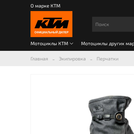
О марке КТМ
Мотоциклы КТМ
Мотоциклы других ма
Главная
Экипировка
Перчатки