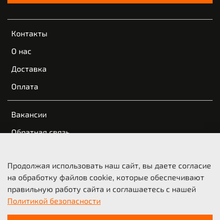
Контакты
О нас
Доставка
Оплата
Вакансии
Обратная связь
Пользовательское соглашение
Продолжая использовать наш сайт, вы даете согласие
Оферта и политика конфиденциальности
на обработку файлов cookie, которые обеспечивают
правильную работу сайта и соглашаетесь с нашей
© 2021-2026 KTM Казань | КТМ Новосибирск
Политикой безопасности
ООО «Мото-Трейд», ИНН 5404210718