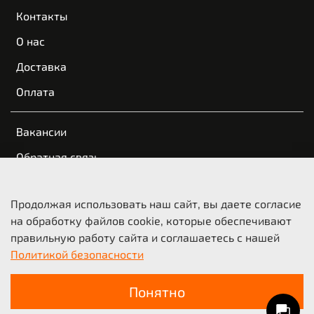
Контакты
О нас
Доставка
Оплата
Вакансии
Обратная связь
Пользовательское соглашение
Продолжая использовать наш сайт, вы даете согласие
Оферта и политика конфиденциальности
на обработку файлов cookie, которые обеспечивают
правильную работу сайта и соглашаетесь с нашей
© 2021-2026 KTM Казань | КТМ Новосибирск
Политикой безопасности
ООО «Мото-Трейд», ИНН 5404210718
Понятно