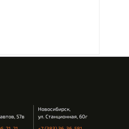
Новосибирск,
автов, 57в
ул. Станционная, 60г
05-21-21
+7 (383) 36-36-581