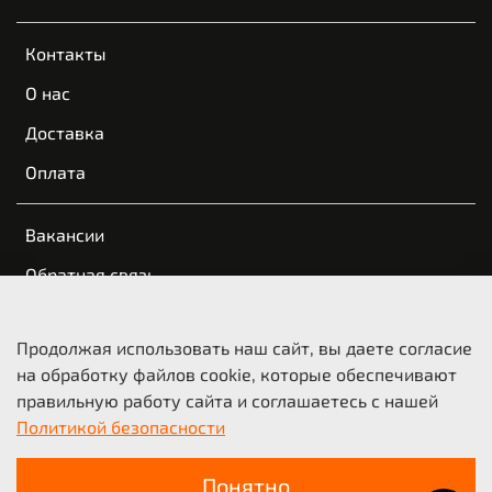
Контакты
О нас
Доставка
Оплата
Вакансии
Обратная связь
Пользовательское соглашение
Продолжая использовать наш сайт, вы даете согласие
Оферта и политика конфиденциальности
на обработку файлов cookie, которые обеспечивают
правильную работу сайта и соглашаетесь с нашей
© 2021-2026 KTM Казань | КТМ Новосибирск
Политикой безопасности
ООО «Мото-Трейд», ИНН 5404210718
Понятно