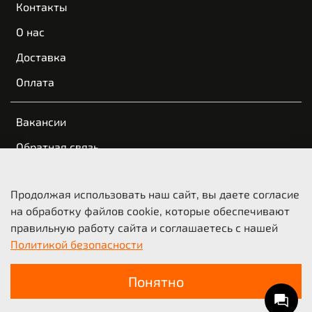
Контакты
О нас
Доставка
Оплата
Вакансии
Обратная связь
Пользовательское соглашение
Продолжая использовать наш сайт, вы даете согласие
Оферта и политика конфиденциальности
на обработку файлов cookie, которые обеспечивают
правильную работу сайта и соглашаетесь с нашей
© 2021-2026 KTM Казань | КТМ Новосибирск
Политикой безопасности
ООО «Мото-Трейд», ИНН 5404210718
Понятно
В корзину