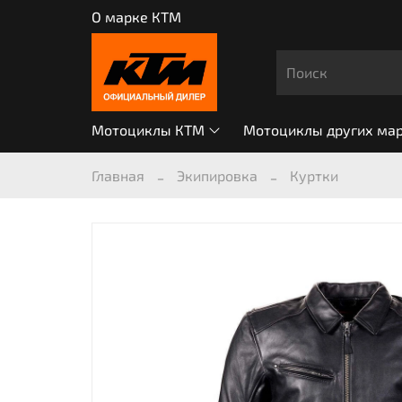
О марке КТМ
Мотоциклы КТМ
Мотоциклы других ма
Главная
Экипировка
Куртки