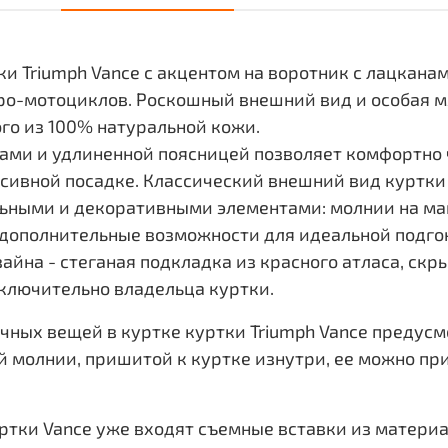
ки Triumph Vance с акцентом на воротник с лацкан
ро-мотоциклов. Роскошный внешний вид и особая мя
го из 100% натуральной кожи.
ами и удлиненной поясницей позволяет комфортно 
сивной посадке. Классический внешний вид куртки 
ными и декоративными элементами: молнии на ма
дополнительные возможности для идеальной подгон
йна - стеганая подкладка из красного атласа, скры
ключительно владельца куртки.
ных вещей в куртке куртки Triumph Vance предусм
ой молнии, пришитой к куртке изнутри, ее можно п
ртки Vance уже входят съемные вставки из материа