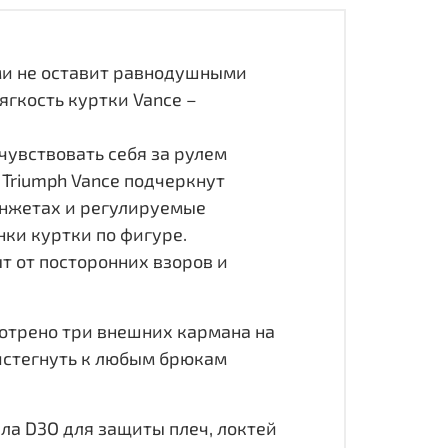
ами не оставит равнодушными
гкость куртки Vance –
чувствовать себя за рулем
Triumph Vance подчеркнут
нжетах и регулируемые
ки куртки по фигуре.
т от посторонних взоров и
отрено три внешних кармана на
ристегнуть к любым брюкам
ла D3O для защиты плеч, локтей