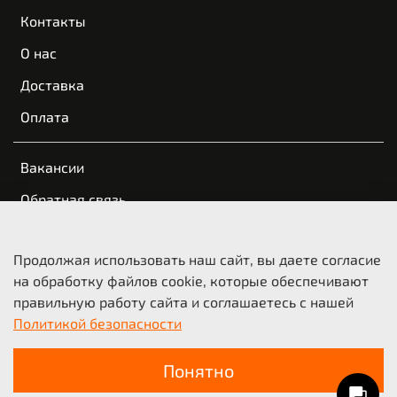
Контакты
О нас
Доставка
Оплата
Вакансии
Обратная связь
Пользовательское соглашение
Продолжая использовать наш сайт, вы даете согласие
Оферта и политика конфиденциальности
на обработку файлов cookie, которые обеспечивают
правильную работу сайта и соглашаетесь с нашей
© 2021-2026 KTM Казань | КТМ Новосибирск
Политикой безопасности
ООО «Мото-Трейд», ИНН 5404210718
Понятно