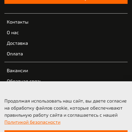
Контакты
О нас
Доставка
Оплата
Вакансии
Обратная связь
Пользовательское соглашение
Продолжая использовать наш сайт, вы даете согласие
Оферта и политика конфиденциальности
на обработку файлов cookie, которые обеспечивают
правильную работу сайта и соглашаетесь с нашей
© 2021-2026 KTM Казань | КТМ Новосибирск
Политикой безопасности
ООО «Мото-Трейд», ИНН 5404210718