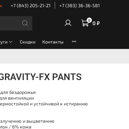
к
+7 (843) 205-21-21
+7 (383) 36-36-581
0
0 ₽
луги
Скидки
Контакты
GRAVITY-FX PANTS
 для бездорожья
для вентиляции
термостойкой и устойчивой к истиранию
излучению и выцветанию
йлон / 6% кожа