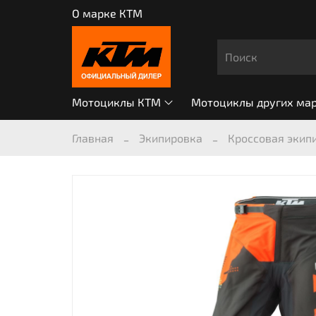
О марке КТМ
Мотоциклы КТМ
Мотоциклы других ма
Главная
Экипировка
Кроссовая экип