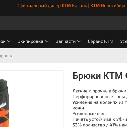
Официальный дилер KTM Казань | КТМ Новосибирс
рок
Экипировка
Запчасти
Сервис КТМ
Ус
ировка
Брюки КТМ 
Легкие и прочные брюки
Перфорированные зоны 
Усиление на коленях из 
кожи
Усиленные швы
Печать устойчива к УФ-
53% полиэстер / 41% не