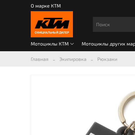
О марке КТМ
Мотоциклы КТМ
Мотоциклы других ма
Главная
Экипировка
Рюкзаки