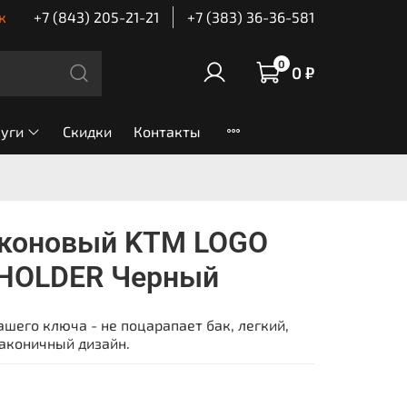
к
+7 (843) 205-21-21
+7 (383) 36-36-581
0
0 ₽
луги
Скидки
Контакты
иконовый KTM LOGO
HOLDER Черный
шего ключа - не поцарапает бак, легкий,
лаконичный дизайн.