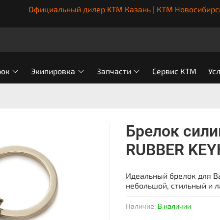
Официальный дилер KTM Казань | КТМ Новосибирс
рок
Экипировка
Запчасти
Сервис КТМ
Ус
Брелок сил
RUBBER KEY
Идеальный брелок для Ва
небольшой, стильный и 
Наличие:
В наличии